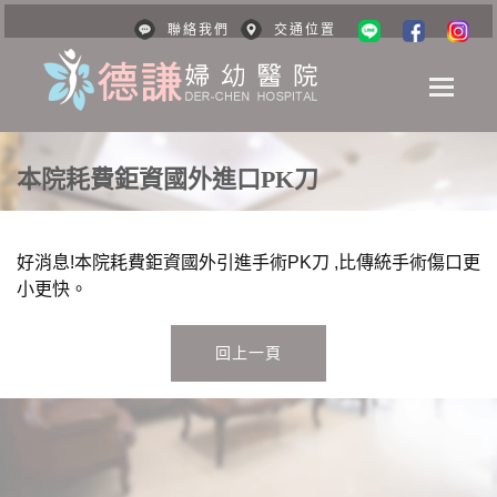
聯絡我們
交通位置
切換
本院耗費鉅資國外進口PK刀
好消息!本院耗費鉅資國外引進手術PK刀 ,比傳統手術傷口更
小更快。
回上一頁